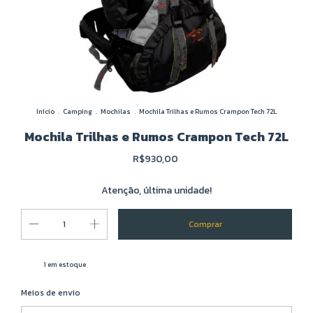
Início
.
Camping
.
Mochilas
.
Mochila Trilhas e Rumos Crampon Tech 72L
Mochila Trilhas e Rumos Crampon Tech 72L
R$930,00
Atenção, última unidade!
1
em estoque
Alterar CEP
Entregas para o CEP:
Meios de envio