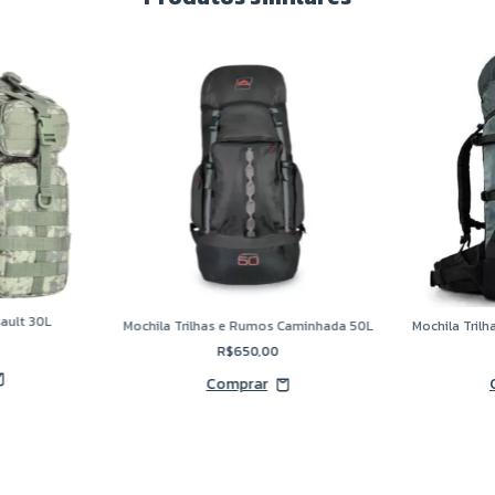
sault 30L
Mochila Trilhas e Rumos Caminhada 50L
Mochila Tril
R$650,00