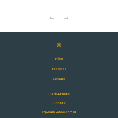
Início
Produtos
Contato
554784491860
33223835
ccpwm1@yahoo.com.br