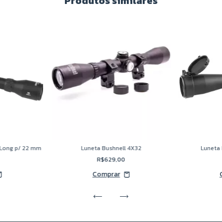
Produtos similares
 Long p/ 22 mm
Luneta Bushnell 4X32
Luneta
R$629,00