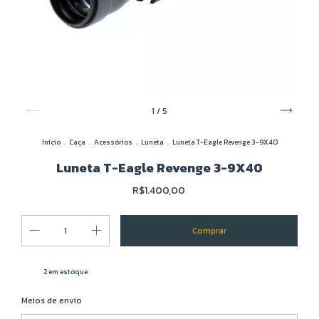
1
/
5
Início
.
Caça
.
Acessórios
.
Luneta
.
Luneta T-Eagle Revenge 3-9X40
Luneta T-Eagle Revenge 3-9X40
R$1.400,00
2
em estoque
Alterar CEP
Entregas para o CEP:
Meios de envio