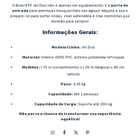
A Boia NTK Jet Duo não é apenas um equipamento; é a
porta de
entrada
para aventuras inesquecíveis nas águas! Adquira a sua e
prepare-se para surfar ondas, viver adrenalina e criar memórias que
durarão para sempre!
Informações Gerais:
Modelo/Linha:
Jet Duo
Material:
Interno 100% PVC, externo poliamida reforçada
Medidas:
1,75 m (comprimento) x 1,20 m (largura) x 46 cm
(altura)
Peso:
4,35 kg
Capacidade:
Até 2 pessoas
Capacidade de Carga:
Suporta até 200 kg
Não perca a chance de transformar sua experiência
aquática!